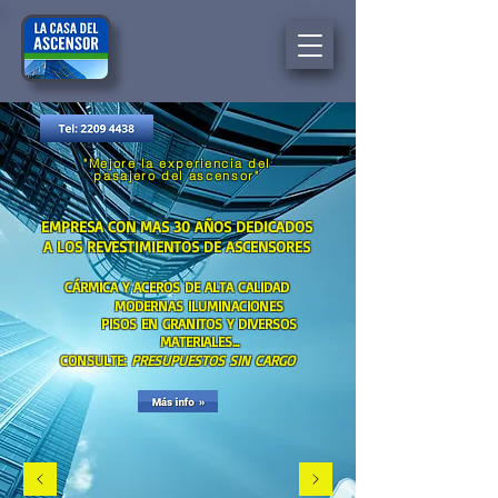
"Mejore la experiencia
del
pasajero del ascensor"
EMPRESA CON MAS 30 AÑOS DEDICADOS
A LOS REVESTIMIENTOS DE ASCENSORES
CÁRMICA Y ACEROS DE ALTA CALIDAD
MODERNAS ILUMINACIONES
PISOS EN GRANITOS Y DIVERSOS
MATERIALES...
CONSULTE:
PRESUPUESTOS SIN CARGO