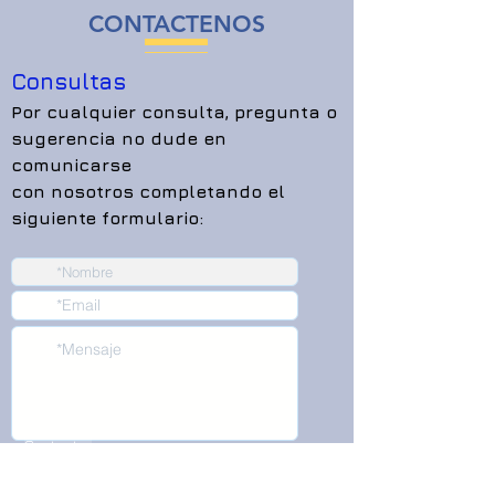
CONTACTENOS
Consultas
Por cualquier consulta, pregunta o
sugerencia no dude en
comunicarse
con nosotros
completando el
siguiente formulario:
Contactar