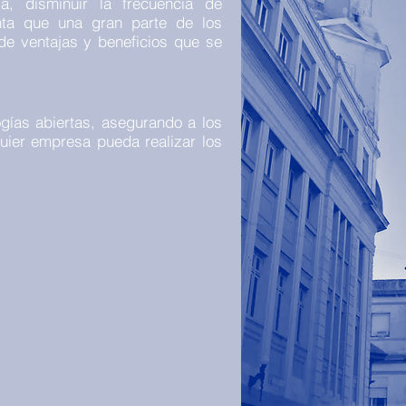
a, disminuir la frecuencia de
nta que una gran parte de los
 de ventajas y beneficios que se
ogías abiertas, asegurando a los
quier empresa pueda realizar los