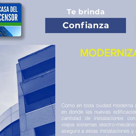
Te brinda
Confianza
MODERNIZ
Como en toda ciudad moderna co
en donde las nuevas edificacio
cantidad de instalaciones co
viejos sistemas electro-mecánic
asegura a estas instalaciones y a