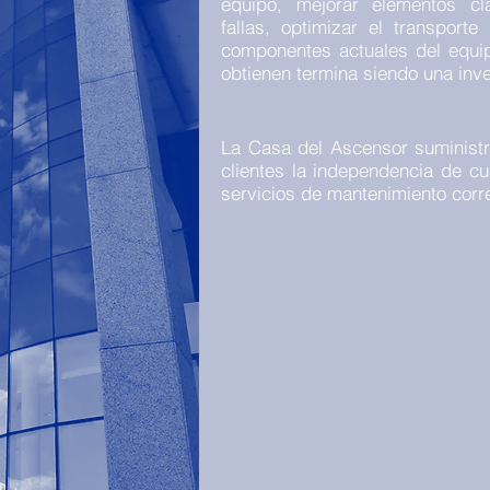
equipo, mejorar elementos cl
fallas, optimizar el transpor
componentes actuales del equipo
obtienen termina siendo una inve
La Casa del Ascensor suministra
clientes la independencia de cu
servicios de mantenimiento cor